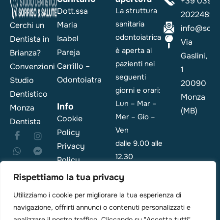
+39 039
Dott.ssa
La struttura
2022489
sanitaria
Maria
Cerchi un
info@sorri
odontoiatrica
Isabel
Dentista in
Via
è aperta ai
Pareja
Brianza?
Gaslini,
pazienti nei
Carrillo –
Convenzioni
1
seguenti
Odontoiatra
Studio
20090
giorni e orari:
Dentistico
Monza
Lun – Mar –
Info
Monza
(MB)
Mer – Gio –
Cookie
Dentista
Ven
Policy
dalle 9.00 alle
Privacy
12.30
Policy
e dalle 14.00
Rispettiamo la tua privacy
alle 19.00
Utilizziamo i cookie per migliorare la tua esperienza di
navigazione, offrirti annunci o contenuti personalizzati e
Emergenza: i
analizzare il nostro traffico. Cliccando su "Accetta tutti",