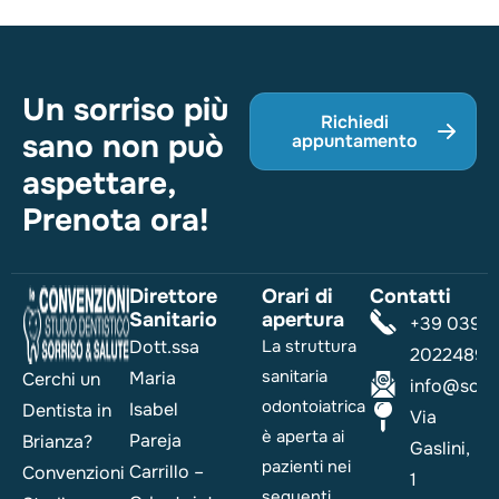
Un sorriso più
Richiedi
sano non può
appuntamento
aspettare,
Prenota ora!
Direttore
Orari di
Contatti
Sanitario
apertura
+39 039
Dott.ssa
La struttura
2022489
sanitaria
Maria
Cerchi un
info@sorri
odontoiatrica
Isabel
Dentista in
Via
è aperta ai
Pareja
Brianza?
Gaslini,
pazienti nei
Carrillo –
Convenzioni
1
seguenti