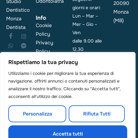
Odontoiatra
Studio
20090
giorni e orari:
Dentistico
Monza
Lun – Mar –
Info
Monza
(MB)
Mer – Gio –
Cookie
Dentista
Ven
Policy
dalle 9.00 alle
Privacy
12.30
Policy
e dalle 14.00
Rispettiamo la tua privacy
alle 19.00
Utilizziamo i cookie per migliorare la tua esperienza di
navigazione, offrirti annunci o contenuti personalizzati e
Emergenza: i
analizzare il nostro traffico. Cliccando su "Accetta tutti",
pazienti sono
acconsenti all'utilizzo dei cookie.
di solito visti
il giorno in
Personalizza
Rifiuta Tutti
cui
chiamano.
Accetta tutti