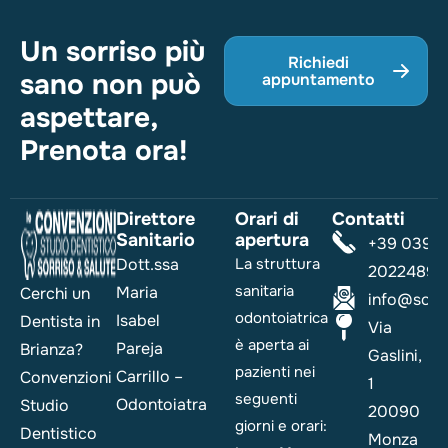
Un sorriso più
Richiedi
sano non può
appuntamento
aspettare,
Prenota ora!
Direttore
Orari di
Contatti
Sanitario
apertura
+39 039
Dott.ssa
La struttura
2022489
sanitaria
Maria
Cerchi un
info@sorri
odontoiatrica
Isabel
Dentista in
Via
è aperta ai
Pareja
Brianza?
Gaslini,
pazienti nei
Carrillo –
Convenzioni
1
seguenti
Odontoiatra
Studio
20090
giorni e orari:
Dentistico
Monza