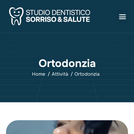
O
r
t
o
d
o
n
z
i
a
Home
Attività
Ortodonzia