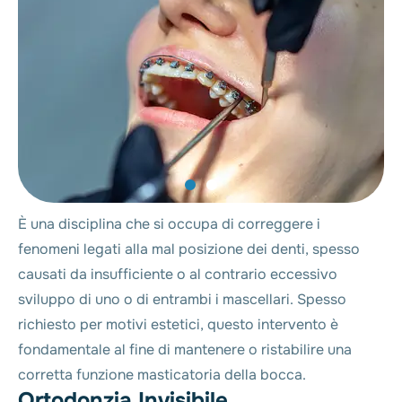
È una disciplina che si occupa di correggere i
fenomeni legati alla mal posizione dei denti, spesso
causati da insufficiente o al contrario eccessivo
sviluppo di uno o di entrambi i mascellari. Spesso
richiesto per motivi estetici, questo intervento è
fondamentale al fine di mantenere o ristabilire una
corretta funzione masticatoria della bocca.
O
r
t
o
d
o
n
z
i
a
I
n
v
i
s
i
b
i
l
e