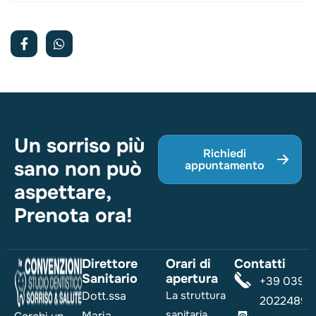
Un sorriso più
Richiedi
sano non può
appuntamento
aspettare,
Prenota ora!
Direttore
Orari di
Contatti
Sanitario
apertura
+39 039
Dott.ssa
La struttura
2022489
sanitaria
Maria