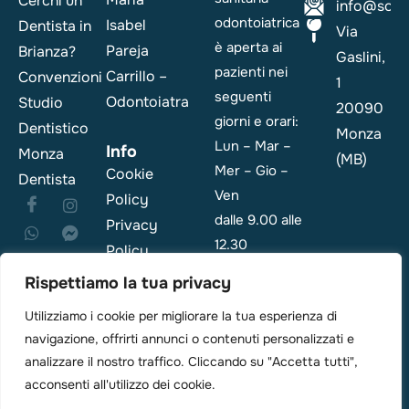
Cerchi un
info@sorri
odontoiatrica
Isabel
Dentista in
Via
è aperta ai
Pareja
Brianza?
Gaslini,
pazienti nei
Carrillo –
Convenzioni
1
seguenti
Odontoiatra
Studio
20090
giorni e orari:
Dentistico
Monza
Lun – Mar –
Info
Monza
(MB)
Mer – Gio –
Cookie
Dentista
Ven
Policy
dalle 9.00 alle
Privacy
12.30
Policy
e dalle 14.00
Rispettiamo la tua privacy
alle 19.00
Utilizziamo i cookie per migliorare la tua esperienza di
navigazione, offrirti annunci o contenuti personalizzati e
Emergenza: i
analizzare il nostro traffico. Cliccando su "Accetta tutti",
pazienti sono
acconsenti all'utilizzo dei cookie.
di solito visti