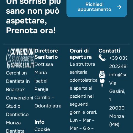
Un sorriso più
Richiedi
sano non può
appuntamento
aspettare,
Prenota ora!
Direttore
Orari di
Contatti
Sanitario
apertura
+39 039
Dott.ssa
La struttura
2022489
sanitaria
Maria
Cerchi un
info@sorri
odontoiatrica
Isabel
Dentista in
Via
è aperta ai
Pareja
Brianza?
Gaslini,
pazienti nei
Carrillo –
Convenzioni
1
seguenti
Odontoiatra
Studio
20090
giorni e orari:
Dentistico
Monza
Lun – Mar –
Info
Monza
(MB)
Mer – Gio –
Cookie
Dentista