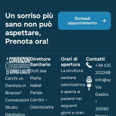
Un sorriso più
Richiedi
sano non può
appuntamento
aspettare,
Prenota ora!
Direttore
Orari di
Contatti
Sanitario
apertura
+39 039
Dott.ssa
La struttura
2022489
sanitaria
Maria
Cerchi un
info@sorri
odontoiatrica
Isabel
Dentista in
Via
è aperta ai
Pareja
Brianza?
Gaslini,
pazienti nei
Carrillo –
Convenzioni
1
seguenti
Odontoiatra
Studio
20090
giorni e orari:
Dentistico