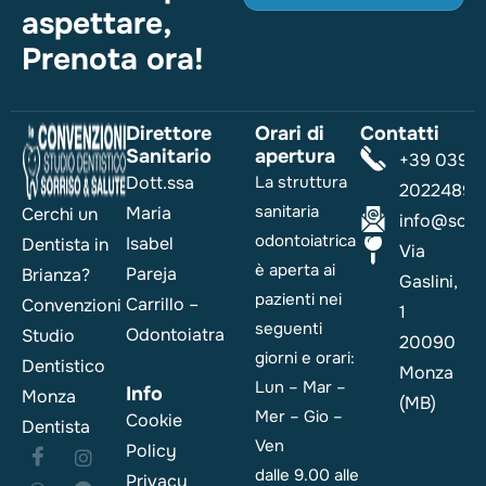
aspettare,
Prenota ora!
Direttore
Orari di
Contatti
Sanitario
apertura
+39 039
Dott.ssa
La struttura
2022489
sanitaria
Maria
Cerchi un
info@sorri
odontoiatrica
Isabel
Dentista in
Via
è aperta ai
Pareja
Brianza?
Gaslini,
pazienti nei
Carrillo –
Convenzioni
1
seguenti
Odontoiatra
Studio
20090
giorni e orari:
Dentistico
Monza
Lun – Mar –
Info
Monza
(MB)
Mer – Gio –
Cookie
Dentista
Ven
Policy
dalle 9.00 alle
Privacy