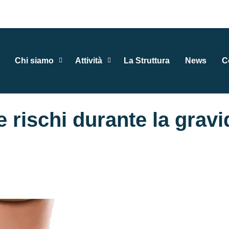
Chi siamo
Attività
La Struttura
News
C
 rischi durante la grav