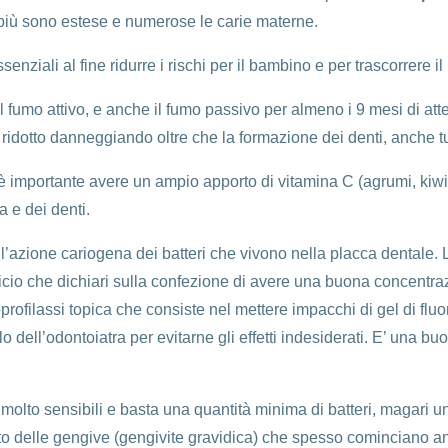
 più sono estese e numerose le carie materne.
iali al fine ridurre i rischi per il bambino e per trascorrere il 
 il fumo attivo, e anche il fumo passivo per almeno i 9 mesi di atte
 ridotto danneggiando oltre che la formazione dei denti, anche tu
mportante avere un ampio apporto di vitamina C (agrumi, kiwi, po
 e dei denti.
all’azione cariogena dei batteri che vivono nella placca dentale.
icio che dichiari sulla confezione di avere una buona concentrazi
ofilassi topica che consiste nel mettere impacchi di gel di fluor
lo dell’odontoiatra per evitarne gli effetti indesiderati. E’ una b
molto sensibili e basta una quantità minima di batteri, magari u
nto delle gengive (gengivite gravidica) che spesso cominciano 