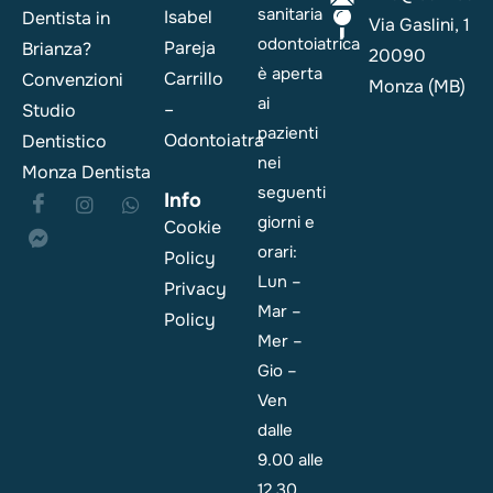
sanitaria
Isabel
Dentista in
Via Gaslini, 1
odontoiatrica
Pareja
Brianza?
20090
è aperta
Carrillo
Convenzioni
Monza (MB)
ai
–
Studio
pazienti
Odontoiatra
Dentistico
nei
Monza Dentista
seguenti
Info
giorni e
Cookie
orari:
Policy
Lun –
Privacy
Mar –
Policy
Mer –
Gio –
Ven
dalle
9.00 alle
12.30