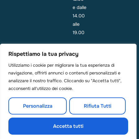
e dalle
14.00
alle
19.00
Emergenza:
Rispettiamo la tua privacy
i
pazienti
Utilizziamo i cookie per migliorare la tua esperienza di
navigazione, offrirti annunci o contenuti personalizzati e
sono di
analizzare il nostro traffico. Cliccando su "Accetta tutti",
solito
acconsenti all'utilizzo dei cookie.
visti il
giorno in
Personalizza
Rifiuta Tutti
cui
chiamano.
Accetta tutti
© SorrisoeSalute 2025 Tutti i diritti sono riservati.