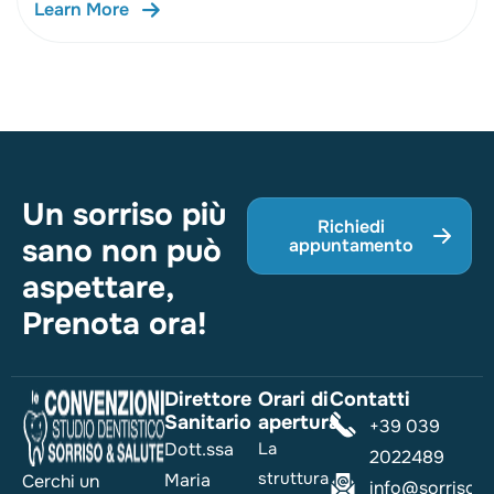
Learn More
Un sorriso più
Richiedi
sano non può
appuntamento
aspettare,
Prenota ora!
Direttore
Orari di
Contatti
Sanitario
apertura
+39 039
Dott.ssa
La
2022489
struttura
Maria
Cerchi un
info@sorrisoesa