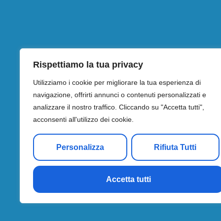
Orari di apertura
La struttura sanitaria odontoiatrica
è aperta ai pazienti nei seguenti giorni e orari:
Lun – Mar – Mer – Gio – Ven
Rispettiamo la tua privacy
dalle 9.00 alle 12.30
Utilizziamo i cookie per migliorare la tua esperienza di
e dalle 14.00 alle 19.00
navigazione, offrirti annunci o contenuti personalizzati e
analizzare il nostro traffico. Cliccando su "Accetta tutti",
Emergenza: i pazienti sono di solito visti il giorno in cui ch
acconsenti all'utilizzo dei cookie.
Contatti
Personalizza
Rifiuta Tutti
+39 039 2022489
info@sorrisoesalute.it
Accetta tutti
Via Gaslini, 1 20090 Monza (MB)