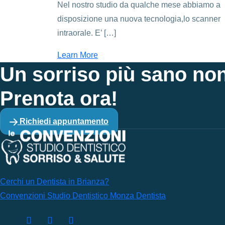
Nel nostro studio da qualche mese abbiamo a
disposizione una nuova tecnologia,lo scanner
intraorale. E’ […]
Learn More
Un sorriso più sano non
Prenota ora!
Richiedi appuntamento
Cerchi un Dentista in Brianza?
Convenzioni Studio Dentistico Monza Dentista