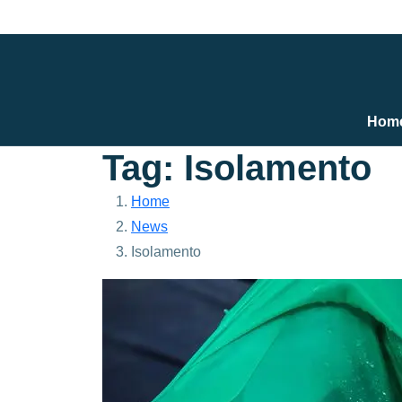
Skip
to
content
Hom
Tag: Isolamento
Home
News
Isolamento