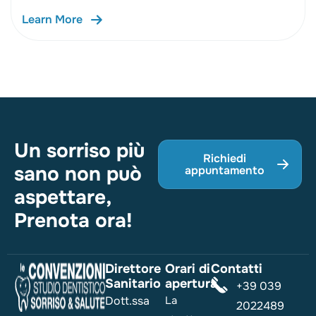
Learn More
Un sorriso più
Richiedi
sano non può
appuntamento
aspettare,
Prenota ora!
Direttore
Orari di
Contatti
Sanitario
apertura
+39 039
Dott.ssa
La
2022489