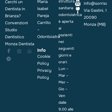
struttura
Maria
Cerchi un
info@sorrisoesa
sanitaria
Isabel
Dentista in
Via Gaslini, 1
odontoiatrica
Pareja
Brianza?
20090
è aperta
Carrillo
Convenzioni
Monza (MB)
ai
–
Studio
pazienti
Odontoiatra
Dentistico
nei
Monza Dentista
seguenti
Info
giorni e
Cookie
orari:
Policy
Lun –
Privacy
Mar –
Policy
Mer –
Gio –
Ven
dalle
9.00 alle