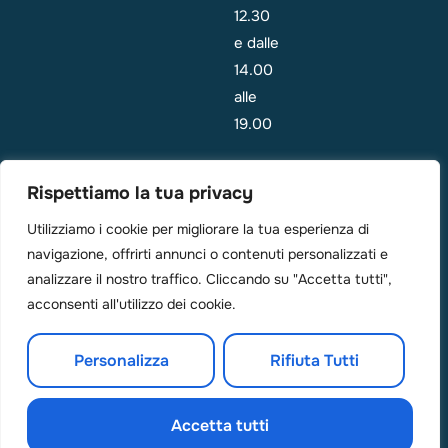
12.30
e dalle
14.00
alle
19.00
Emergenza:
Rispettiamo la tua privacy
i
pazienti
Utilizziamo i cookie per migliorare la tua esperienza di
navigazione, offrirti annunci o contenuti personalizzati e
sono di
analizzare il nostro traffico. Cliccando su "Accetta tutti",
solito
acconsenti all'utilizzo dei cookie.
visti il
giorno in
Personalizza
Rifiuta Tutti
cui
chiamano.
Accetta tutti
© SorrisoeSalute 2025 Tutti i diritti sono riservati.