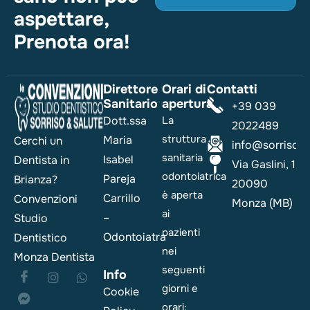
aspettare,
Prenota ora!
Direttore
Orari di
Contatti
Sanitario
apertura
+39 039
Dott.ssa
La
2022489
struttura
Maria
Cerchi un
info@sorrisoesa
sanitaria
Isabel
Dentista in
Via Gaslini, 1
odontoiatrica
Pareja
Brianza?
20090
è aperta
Carrillo
Convenzioni
Monza (MB)
ai
–
Studio
pazienti
Odontoiatra
Dentistico
nei
Monza Dentista
seguenti
Info
giorni e
Cookie
orari: