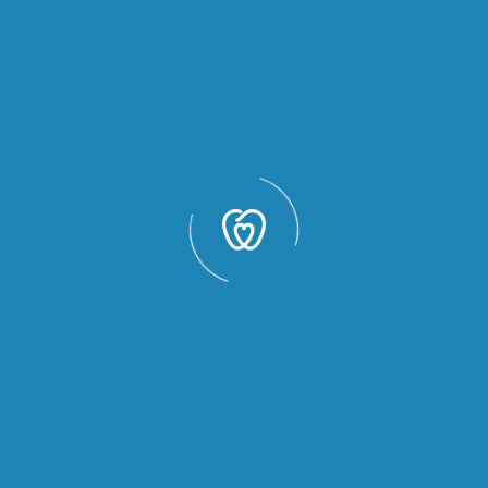
Nel nostro studio da qualche mese abbiamo a
disposizione una nuova tecnologia,lo scanner
intraorale. E’ […]
Learn More
 può aspettare,