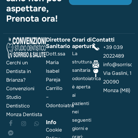
aspettare,
Prenota ora!
Direttore
Orari di
Contatti
Sanitario
apertura
+39 039
Dott.ssa
La
2022489
struttura
Maria
Cerchi un
info@sorrisoesa
sanitaria
Isabel
Dentista in
Via Gaslini, 1
odontoiatrica
Pareja
Brianza?
20090
è aperta
Carrillo
Convenzioni
Monza (MB)
ai
–
Studio
pazienti
Odontoiatra
Dentistico
nei
Monza Dentista
seguenti
Info
giorni e
Cookie
orari: