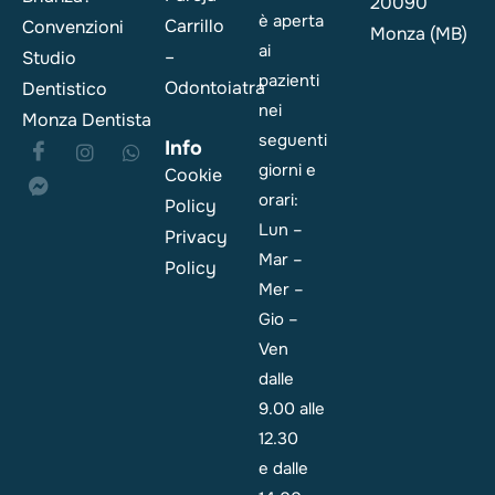
20090
è aperta
Carrillo
Convenzioni
Monza (MB)
ai
–
Studio
pazienti
Odontoiatra
Dentistico
nei
Monza Dentista
seguenti
Info
giorni e
Cookie
orari:
Policy
Lun –
Privacy
Mar –
Policy
Mer –
Gio –
Ven
dalle
9.00 alle
12.30
e dalle