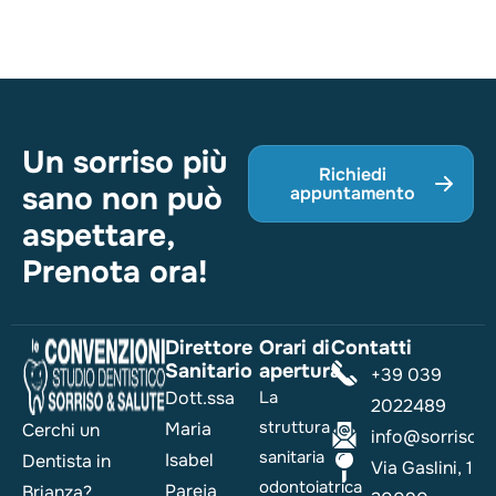
Un sorriso più
Richiedi
sano non può
appuntamento
aspettare,
Prenota ora!
Direttore
Orari di
Contatti
Sanitario
apertura
+39 039
Dott.ssa
La
2022489
struttura
Maria
Cerchi un
info@sorrisoesa
sanitaria
Isabel
Dentista in
Via Gaslini, 1
odontoiatrica
Pareja
Brianza?