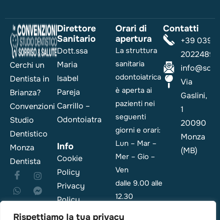
Direttore
Orari di
Contatti
Sanitario
apertura
+39 039
Dott.ssa
La struttura
2022489
sanitaria
Maria
Cerchi un
info@sorri
odontoiatrica
Isabel
Dentista in
Via
è aperta ai
Pareja
Brianza?
Gaslini,
pazienti nei
Carrillo –
Convenzioni
1
seguenti
Odontoiatra
Studio
20090
giorni e orari:
Dentistico
Monza
Lun – Mar –
Info
Monza
(MB)
Mer – Gio –
Cookie
Dentista
Ven
Policy
dalle 9.00 alle
Privacy
12.30
Policy
e dalle 14.00
Rispettiamo la tua privacy