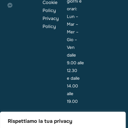
giorni e
Cookie
orari:
Policy
Lun –
Privacy
Mar –
Policy
Mer –
Gio –
Ven
dalle
9.00 alle
12.30
e dalle
14.00
alle
19.00
Emergenza:
Rispettiamo la tua privacy
i