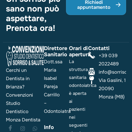
Richiedi
sano non può
appuntamento
aspettare,
Prenota ora!
Direttore
Orari di
Contatti
Sanitario
apertura
+39 039
Dott.ssa
La
2022489
struttura
Maria
Cerchi un
info@sorrisoesa
sanitaria
Isabel
Dentista in
Via Gaslini, 1
odontoiatrica
Pareja
Brianza?
20090
è aperta
Carrillo
Convenzioni
Monza (MB)
ai
–
Studio
pazienti
Odontoiatra
Dentistico
nei
Monza Dentista
seguenti
Info