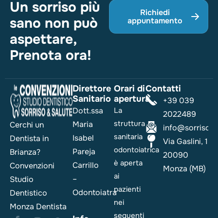
Un sorriso più
Richiedi
sano non può
appuntamento
aspettare,
Prenota ora!
Direttore
Orari di
Contatti
Sanitario
apertura
+39 039
Dott.ssa
La
2022489
struttura
Maria
Cerchi un
info@sorrisoesa
sanitaria
Isabel
Dentista in
Via Gaslini, 1
odontoiatrica
Pareja
Brianza?
20090
è aperta
Carrillo
Convenzioni
Monza (MB)
ai
–
Studio
pazienti
Odontoiatra
Dentistico
nei
Monza Dentista
seguenti