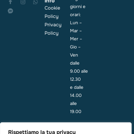
Info
giorni e
Cookie
orari:
Policy
Lun –
Privacy
Mar –
Policy
Mer –
Gio –
Ven
dalle
9.00 alle
12.30
e dalle
14.00
alle
19.00
Emergenza:
Rispettiamo la tua privacy