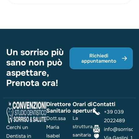
Un sorriso più
Richiedi
sano non può
appuntamento
aspettare,
Prenota ora!
Direttore
Orari di
Contatti
Sanitario
apertura
+39 039
Dott.ssa
La
2022489
struttura
Maria
Cerchi un
info@sorrisoesa
sanitaria
Isabel
Dentista in
Via Gaslini, 1