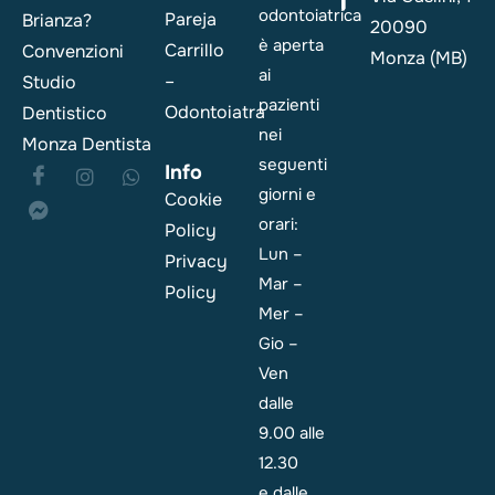
odontoiatrica
Pareja
Brianza?
20090
è aperta
Carrillo
Convenzioni
Monza (MB)
ai
–
Studio
pazienti
Odontoiatra
Dentistico
nei
Monza Dentista
seguenti
Info
giorni e
Cookie
orari:
Policy
Lun –
Privacy
Mar –
Policy
Mer –
Gio –
Ven
dalle
9.00 alle
12.30
e dalle