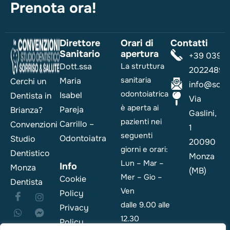
Prenota ora!
Direttore
Orari di
Contatti
Sanitario
apertura
+39 039
Dott.ssa
La struttura
2022489
sanitaria
Maria
Cerchi un
info@sorri
odontoiatrica
Isabel
Dentista in
Via
è aperta ai
Pareja
Brianza?
Gaslini,
pazienti nei
Carrillo –
Convenzioni
1
seguenti
Odontoiatra
Studio
20090
giorni e orari:
Dentistico
Monza
Lun – Mar –
Info
Monza
(MB)
Mer – Gio –
Cookie
Dentista
Ven
Policy
dalle 9.00 alle
Privacy
12.30
Policy