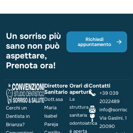
Un sorriso più
Richiedi
sano non può
appuntamento
aspettare,
Prenota ora!
Direttore
Orari di
Contatti
Sanitario
apertura
+39 039
Dott.ssa
La
2022489
struttura
Maria
Cerchi un
info@sorrisoesa
sanitaria
Isabel
Dentista in
Via Gaslini, 1
odontoiatrica
Pareja
Brianza?
20090
è aperta
Carrillo
Convenzioni