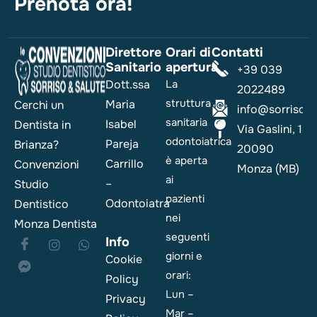
Prenota ora!
Direttore
Orari di
Contatti
Sanitario
apertura
+39 039
Dott.ssa
La
2022489
struttura
Maria
Cerchi un
info@sorrisoesa
sanitaria
Isabel
Dentista in
Via Gaslini, 1
odontoiatrica
Pareja
Brianza?
20090
è aperta
Carrillo
Convenzioni
Monza (MB)
ai
–
Studio
pazienti
Odontoiatra
Dentistico
nei
Monza Dentista
seguenti
Info
giorni e
Cookie
orari:
Policy
Lun –
Privacy
Mar –