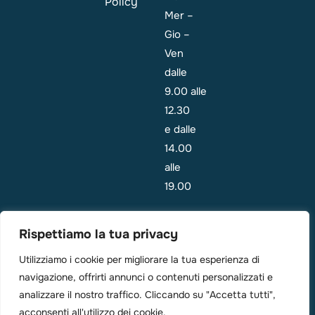
Policy
Mer –
Gio –
Ven
dalle
9.00 alle
12.30
e dalle
14.00
alle
19.00
Emergenza:
Rispettiamo la tua privacy
i
Utilizziamo i cookie per migliorare la tua esperienza di
pazienti
navigazione, offrirti annunci o contenuti personalizzati e
sono di
analizzare il nostro traffico. Cliccando su "Accetta tutti",
solito
acconsenti all'utilizzo dei cookie.