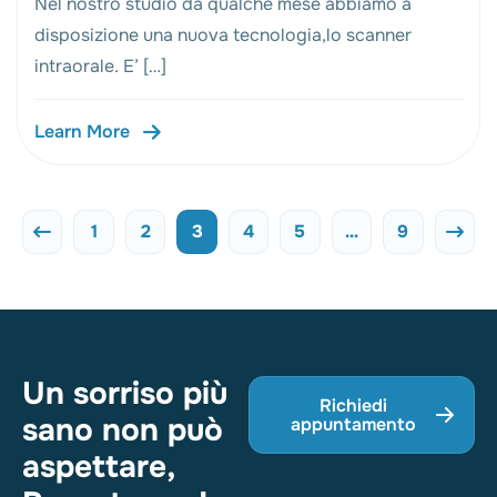
Nel nostro studio da qualche mese abbiamo a
disposizione una nuova tecnologia,lo scanner
intraorale. E’ […]
Learn More
1
2
3
4
5
…
9
Un sorriso più
Richiedi
sano non può
appuntamento
aspettare,